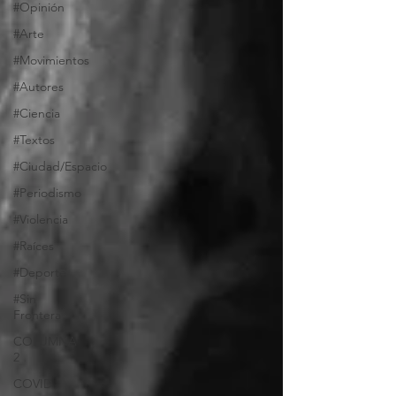
#Opinión
#Arte
#Movimientos
#Autores
#Ciencia
#Textos
#Ciudad/Espacio
#Periodismo
#Violencia
#Raíces
#Deporte
#Sin
Frontera
COLUMNA
2
COVID