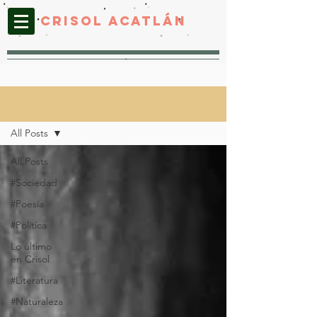
CRISOL ACATLáN
CRISOL ACATLÁN
All Posts
All Posts
#Sociedad
#Poesía
#Política
Lo último
en Crisol
#Literatura
#Naturaleza