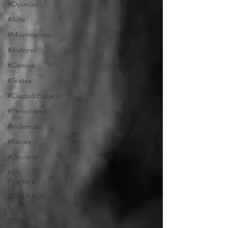
#Opinión
#Arte
#Movimientos
#Autores
#Ciencia
#Textos
#Ciudad/Espacio
#Periodismo
#Violencia
#Raíces
#Deporte
#Sin
Frontera
COLUMNA
2
COVID