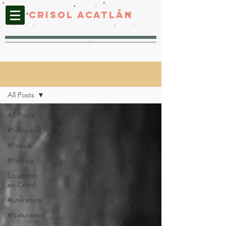
CRISOL ACATLáN
CRISOL ACATLÁN
All Posts
All Posts
#Sociedad
#Poesía
#Política
Lo último
en Crisol
#Literatura
#Naturaleza