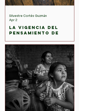
Silvestre Cortés Guzmán
Apr 2
La vigencia del
pensamiento de
Jürgen Habermas en
la teoría política y
social
contemporánea