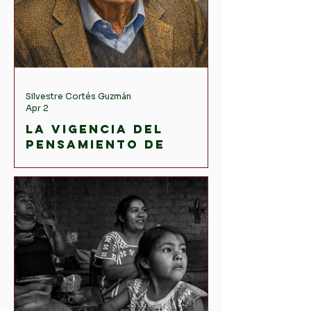
Silvestre Cortés Guzmán
Apr 2
La vigencia del
pensamiento de
Jürgen Habermas en
la teoría política y
social
contemporánea