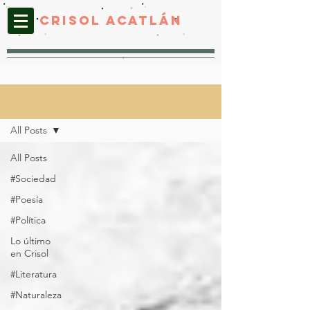
CRISOL ACATLáN
CRISOL ACATLÁN
All Posts
All Posts
#Sociedad
#Poesía
#Política
Lo último
en Crisol
#Literatura
#Naturaleza