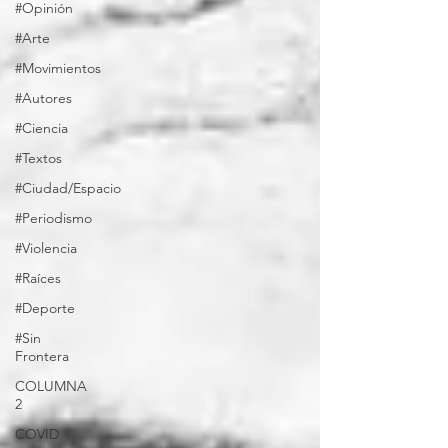
#Opinión
#Arte
#Movimientos
#Autores
#Ciencia
#Textos
#Ciudad/Espacio
#Periodismo
#Violencia
#Raíces
#Deporte
#Sin
Frontera
COLUMNA
2
COVID