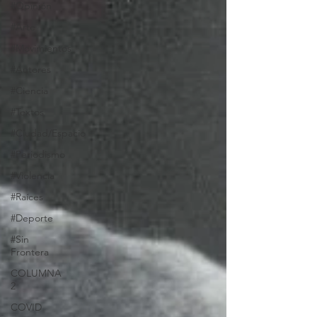
#Opinión
#Arte
#Movimientos
#Autores
#Ciencia
#Textos
#Ciudad/Espacio
#Periodismo
#Violencia
#Raíces
#Deporte
#Sin
Frontera
COLUMNA
2
COVID