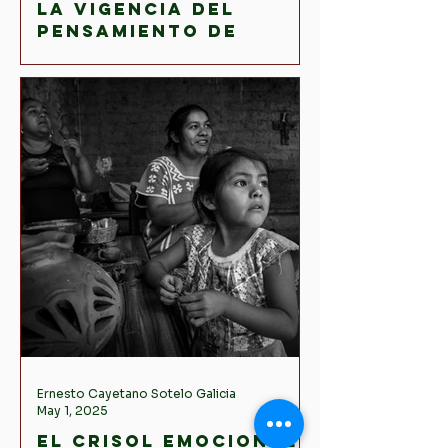
Silvestre Cortés Guzmán
Apr 2
La vigencia del
pensamiento de
Jürgen Habermas en
la teoría política y
social
contemporánea
Ernesto Cayetano Sotelo Galicia