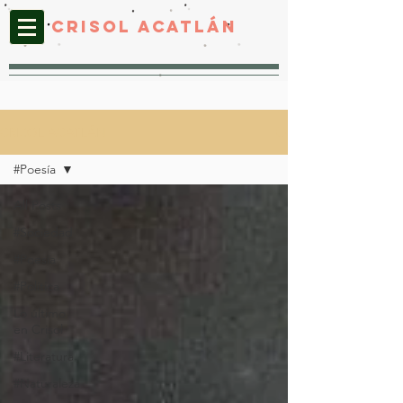
CRISOL ACATLáN
CRISOL ACATLÁN
#Poesía
All Posts
#Sociedad
#Poesía
#Política
Lo último
en Crisol
#Literatura
#Naturaleza