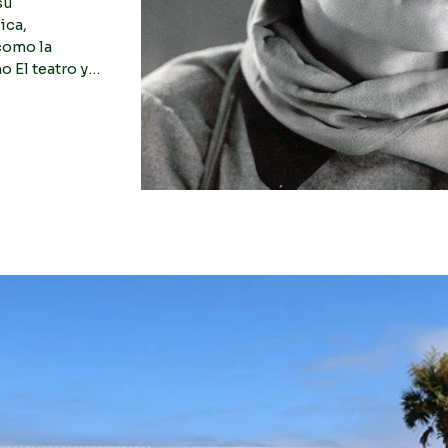
su
ica,
 como la
 El teatro y
ando su
tístico del