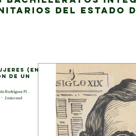
itarios del estado 
jeres (en
ón de un
Jorge Leonardo Rodríguez Flores
2 min read