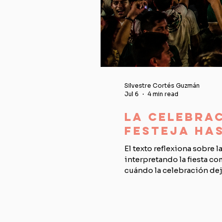
Silvestre Cortés Guzmán
Jul 6
4 min read
La celebra
festeja ha
El texto reflexiona sobre 
interpretando la fiesta c
cuándo la celebración deja
exigencia de cambios estr