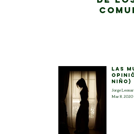
Comun
Las mu
opini
niño)
Mar 8, 2020