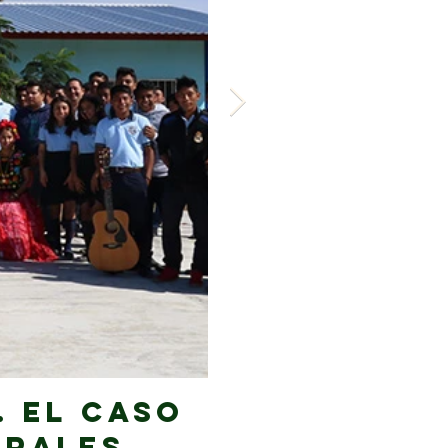
. El caso
La ener
grales