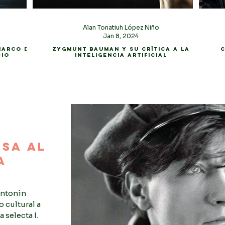
a
Alan Tonatiuh López Niño
Jan 8, 2024
marco de
Zygmunt Bauman y su crítica a la
C
cio
inteligencia artificial
sa al
a
 Antonin
 cultural a
 selecta I.