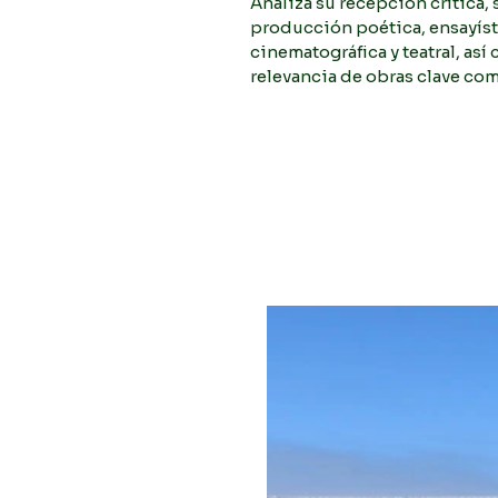
Analiza su recepción crítica, 
producción poética, ensayíst
cinematográfica y teatral, así
relevancia de obras clave como
su doble y Los Cenci, destac
impacto en el pensamiento ar
siglo XX.