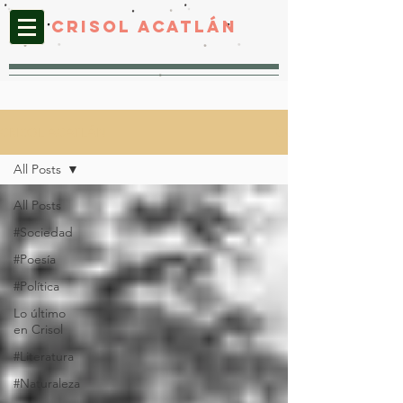
CRISOL ACATLáN
CRISOL ACATLÁN
All Posts
All Posts
#Sociedad
#Poesía
#Política
Lo último
en Crisol
#Literatura
#Naturaleza