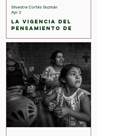
Silvestre Cortés Guzmán
Apr 2
La vigencia del
pensamiento de
Jürgen Habermas en
la teoría política y
social
contemporánea