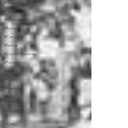
#Opinión
#Arte
#Movimientos
#Autores
#Ciencia
#Textos
#Ciudad/Espacio
#Periodismo
#Violencia
#Raíces
#Deporte
#Sin
Frontera
COLUMNA
2
COVID