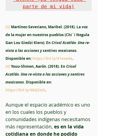
parte de mi vida)
[3]
 Martínez-Severiano, Maribel. (2018). La voz 
de la mujer en nuestros pueblos (Chi´i Negula 
Gan Lou Giedzi Kiero). En 
Crisol Acatlán. Una re-
vista a las acciones y sentires mexicanos. 
Disponible en: 
https://bit.ly/41exaAa
. 
[4]
 Youu-Shmen, Aarón. (2018). En 
Crisol 
Acatlán. Una re-vista a las acciones y sentires 
mexicanos
. Disponible en: 
https://bit.ly/46QEtzh
. 
Aunque el espacio académico es uno 
en los cuales los pueblos y 
comunidades indígenas necesitamos 
más representación, 
es en la vida 
cotidiana en donde he podido 