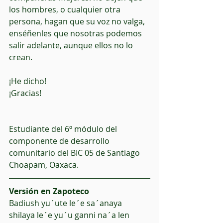
los hombres, o cualquier otra 
persona, hagan que su voz no valga, 
enséñenles que nosotras podemos 
salir adelante, aunque ellos no lo 
crean.
¡He dicho!
¡Gracias!
Estudiante del 6º módulo del 
componente de desarrollo 
comunitario del BIC 05 de Santiago 
Choapam, Oaxaca.
Versión en Zapoteco 
Badiush yu´ute le´e sa´anaya  
shilaya le´e yu´u ganni na´a len 