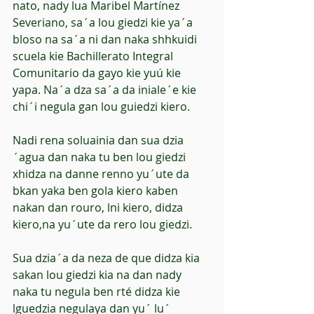
nato, nady lua Maribel Martínez 
Severiano, sa´a lou giedzi kie ya´a 
bloso na sa´a ni dan naka shhkuidi 
scuela kie Bachillerato Integral 
Comunitario da gayo kie yuú kie 
yapa. Na´a dza sa´a da iniale´e kie 
chi´i negula gan lou guiedzi kiero.
Nadi rena soluainia dan sua dzia
´agua dan naka tu ben lou giedzi 
xhidza na danne renno yu´ute da 
bkan yaka ben gola kiero kaben 
nakan dan rouro, lni kiero, didza 
kiero,na yu´ute da rero lou giedzi.
Sua dzia´a da neza de que didza kia 
sakan lou giedzi kia na dan nady 
naka tu negula ben rté didza kie 
lguedzia negulaya dan yu´ lu´ 