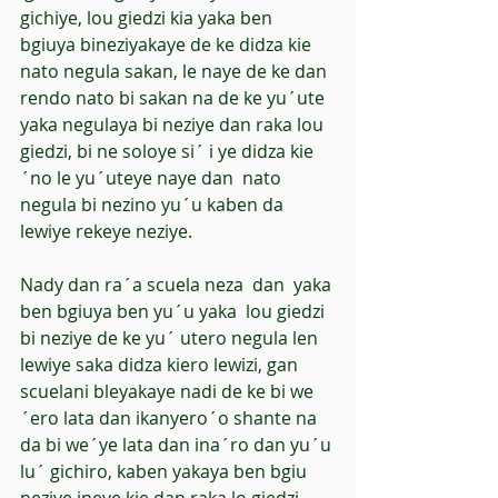
gichiye, lou giedzi kia yaka ben 
bgiuya bineziyakaye de ke didza kie 
nato negula sakan, le naye de ke dan 
rendo nato bi sakan na de ke yu´ute 
yaka negulaya bi neziye dan raka lou 
giedzi, bi ne soloye si´ i ye didza kie
´no le yu´uteye naye dan  nato 
negula bi nezino yu´u kaben da 
lewiye rekeye neziye.
Nady dan ra´a scuela neza  dan  yaka 
ben bgiuya ben yu´u yaka  lou giedzi 
bi neziye de ke yu´ utero negula len 
lewiye saka didza kiero lewizi, gan 
scuelani bleyakaye nadi de ke bi we
´ero lata dan ikanyero´o shante na 
da bi we´ye lata dan ina´ro dan yu´u 
lu´ gichiro, kaben yakaya ben bgiu 