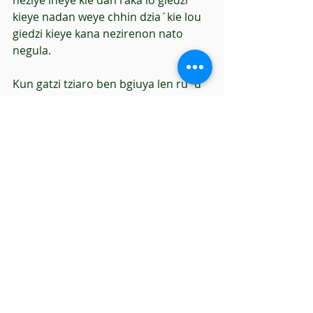
neziye ineye kie dan raka lo giedzi 
kieye nadan weye chhin dzia´kie lou 
giedzi kieye kana nezirenon nato 
negula.
Kun gatzi tziaro ben bgiuya len ru´u 
negula rnawan wero da ile´de ke yu
´utero nakaro na sakaro lewizi.
Ru´u kaben negula useke t´ziaro 
scuela iziuchhiron  kiero nadan si´ro 
tu chhin dan ryule´echhiro, da inaro 
baka xhkuidi stu´u kiero  ni tu kano 
seke wen inabe ru´u  kie dan wero, 
uchi da bi wero, kana ble´ yaka 
xhnagolaro  xhna´ro kato nakaye  
xhkuidi de ke  dan nakaye negula bi 
sake ise´elaye ben scuela na dan 
kilaye  tu chhin kieye, da na rnawan 
ileyakaro lewiye len massra yu´ute 