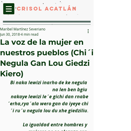
CRISOL ACATLáN
Maribel Martínez Severiano
Jun 30, 2018
4 min read
La voz de la mujer en
nuestros pueblos (Chi´i
Negula Gan Lou Giedzi
Kiero)
Bi naka lewizi inarho de ke negula 
na len ben bgiu 
nakaye lewizi le´e gichi dan rnabe
´erha,rya´ala wero gan da iyeye chi
´i ru´u negula lou du xhe giedziliu
.
La igualdad entre hombres y 