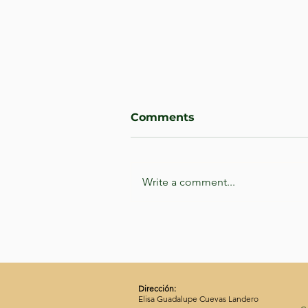
Comments
Write a comment...
La celebración como
refugio: ¿por qué el
mexicano festeja hasta
las victorias pequeñas?
Dirección:
Elisa Guadalupe Cuevas Landero