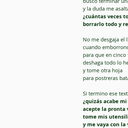
busco terminar un
y la duda me asalt
¿cuántas veces t
borrarlo todo y 
No me desgaja el l
cuando emborrono
para que en cinco 
deshaga todo lo h
y tome otra hoja
para postreras bata
Si termino ese tex
¿quizás acabe mi 
acepte la pronta 
tome mis utensil
y me vaya con la 