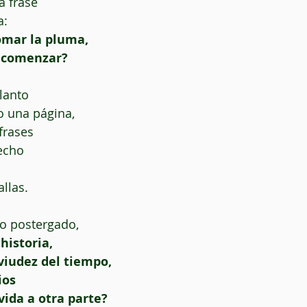
a frase
a:
omar la pluma,
recomenzar?
lanto
 una página,
frases
echo
llas.
to postergado,
historia,
viudez del tiempo,
ios
vida a otra parte?