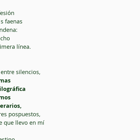
fesión
s faenas
ondena:
echo
imera línea.
entre silencios,
imas
ilográfica
amos
erarios,
res pospuestos,
e que llevo en mí
estino,