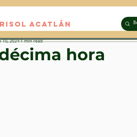
RISOL ACATLáN
b 10, 2024
1 min read
décima hora