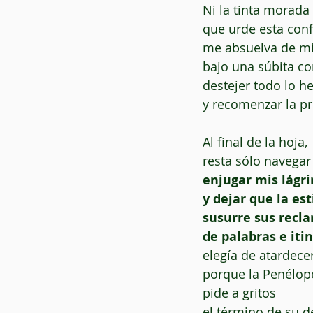
Ni la tinta morada
que urde esta con
me absuelva de mi
bajo una súbita c
destejer todo lo h
y recomenzar la pr
Al final de la hoja,
resta sólo navegar 
enjugar mis lágr
y dejar que la est
susurre sus recl
de palabras e itin
elegía de atardece
porque la Penélop
pide a gritos
el término de su d