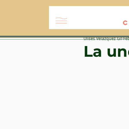
C
Ulises Velázquez Gil
Fe
La un