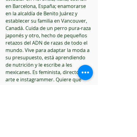
en Barcelona, España; enamorarse 
en la alcaldía de Benito Juárez y 
establecer su familia en Vancouver, 
Canadá. Cuida de un perro pura-raza 
japonés y otro, hecho de pequeños 
retazos del ADN de razas de todo el 
mundo. Vive para adaptar la moda a 
su presupuesto, está aprendiendo 
de nutrición y le escribe a les 
mexicanes. Es feminista, directora de 
arte e instagrammer. Quiere que 
mejoren las condiciones para toda la 
gente y todos los animales.
#Coronavirus
#Cuarentena
#cambioclimático
#racismo
#clasismo
#capitalismo