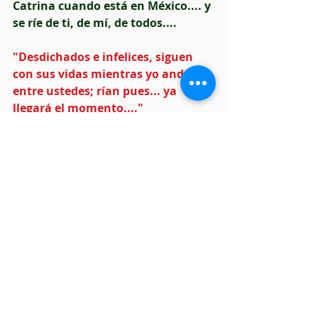
Catrina cuando está en México.... y 
se ríe de ti, de mí, de todos....
"Desdichados e infelices, siguen 
con sus vidas mientras yo ando 
entre ustedes; rían pues... ya 
llegará el momento...."
Observa la clepsidra, cae grano tras 
grano de arena, sin prisa, todo a su 
momento. En un minuto es Madrid, 
al otro es México, y el siguiente 
Teherán... 
y así va la Muerte, 
porque hoy te burlas, pero 
mañana, tal vez ya la veas de 
frente.
#Muerte
#Macario
#coronavirus