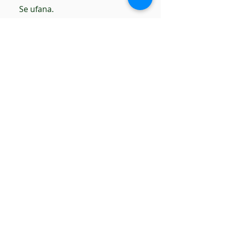
     Se ufana.
#Letras
#Palabras
#Libros
#Opinión
Recent Posts
See All