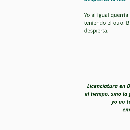
Yo al igual querrí
teniendo el otro, B
despierta.
 Licenciatura en Derecho en la Facultad de Derecho de la UNAM. En ocasiones, no es 
el tiempo, sino la
yo no t
em