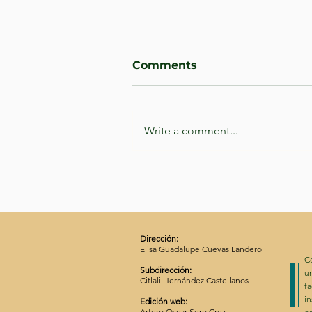
Comments
Write a comment...
Dostoievski: La ruptura
entre el hombre y la
naturaleza.
Dirección:
Elisa Guadalupe Cuevas Landero
C
Subdirección:
un
Citlali Hernández Castellanos
f
in
Edición web:
Arturo Oscar Suro Cruz