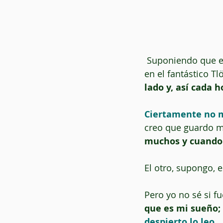
 Suponiendo que es verdad, como relata Borges sobre una de las escuelas del tiempo 
en el fantástico Tl
lado y, así cada
Ciertamente no me
creo que guardo má
muchos y cuando 
El otro, supongo, 
Pero yo no sé si fu
que es mi sueño;
despierto lo leo
. 