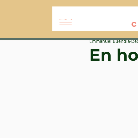
C
Emmanuel Buendía
Dec
En ho