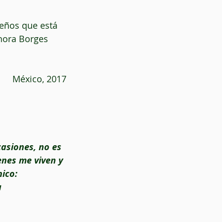
ueños que está 
hora Borges 
México, 2017
enes me viven y 
ico: 
u