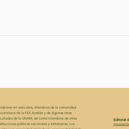
Retrato hablado del tigre:
La 
De Cada cosa es babel a
mín
Rosas y otros tigres.
hom
de 
olaboran en esta obra, miembros de la comunidad
iversitaria de la FES Acatlán y de algunas otras
acultades de la UNAM; así como miembros de otras
Editorial 
stituciones públicas nacionales y extranjeras. Los
innovació