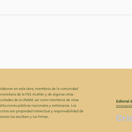
Mis flores
En 
olaboran en esta obra, miembros de la comunidad
iversitaria de la FES Acatlán y de algunas otras
acultades de la UNAM; así como miembros de otras
Editorial 
stituciones públicas nacionales y extranjeras. Los
innovació
critos son propiedad intelectual y responsabilidad de
Cri
ienes los escriben y los firman.