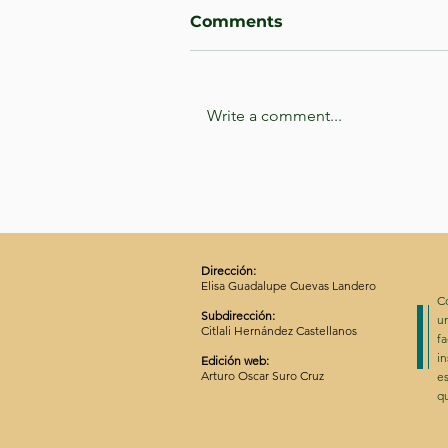
Comments
Write a comment...
Artaud regresa al
ombligo de la luna
Dirección:
Elisa Guadalupe Cuevas Landero
C
Subdirección:
un
Citlali Hernández Castellanos
f
in
Edición web:
Arturo Oscar Suro Cruz
es
qu