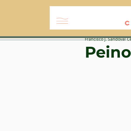
C
Francisco J. Sandoval C
Peino