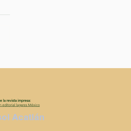
el umbral del alba
de la revista impresa:
n editorial lagares México
sol Acatlán