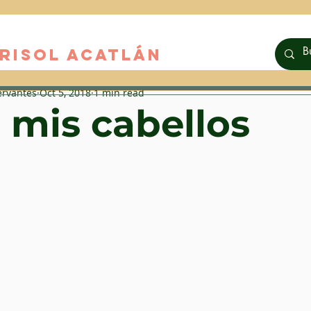
RISOL ACATLáN
ervantes
Oct 5, 2018
1 min read
 mis cabellos