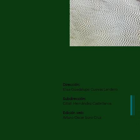
Dirección:
Elisa Guadalupe Cuevas Landero
C
Subdirección:
un
Citlali Hernández Castellanos
f
in
Edición web:
Arturo Oscar Suro Cruz
es
qu