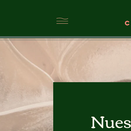
C
Nuest