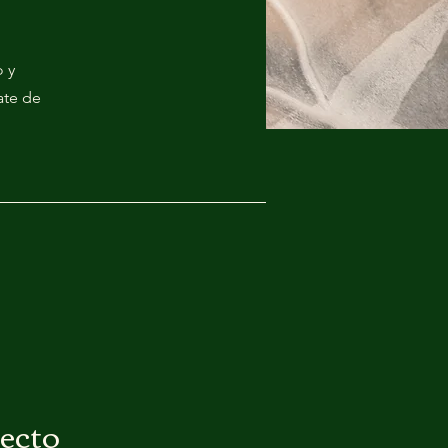
o y
ate de
ecto