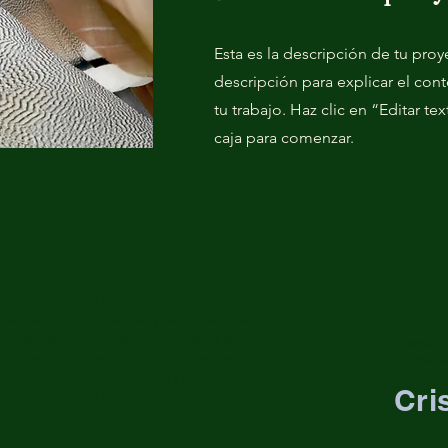
Esta es la descripción de tu pro
descripción para explicar el con
tu trabajo. Haz clic en “Editar te
caja para comenzar.
olaboran en esta obra, miembros de la comunidad
iversitaria de la FES Acatlán y de algunas otras
acultades de la UNAM; así como miembros de otras
Editorial 
stituciones públicas nacionales y extranjeras. Los
innovació
critos son propiedad intelectual y responsabilidad de
Cri
ienes los escriben y los firman.