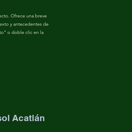
yecto. Ofrece una breve
texto y antecedentes de
xto” o doble clic en la
de la revista impresa:
n editorial lagares México
sol Acatlán