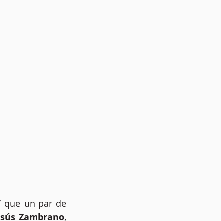
”
 que un par de 
Jesús Zambrano
, 