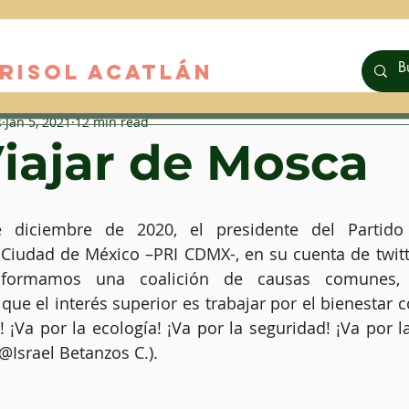
RISOL ACATLáN
s
Jan 5, 2021
12 min read
Viajar de Mosca
diciembre de 2020, el presidente del Partido R
a Ciudad de México –PRI CDMX-, en su cuenta de twitter
formamos una coalición de causas comunes, d
ue el interés superior es trabajar por el bienestar co
d! ¡Va por la ecología! ¡Va por la seguridad! ¡Va por l
(@Israel Betanzos C.).