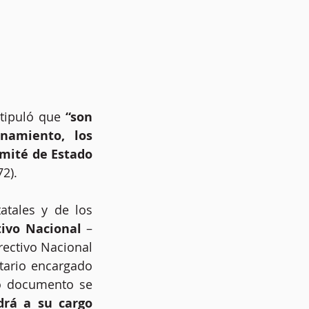
tipuló que 
“son 
namiento, los 
Comité de Estado
72).
atales
y
de los 
tivo Nacional
 –
rectivo Nacional 
tario encargado 
o documento se 
drá
a
su cargo 