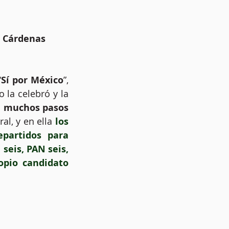
o Cárdenas
“
Sí por México
”, 
 la celebró y la 
e muchos pasos 
al, y en ella
 los 
epartidos para 
seis, PAN seis, 
opio candidato