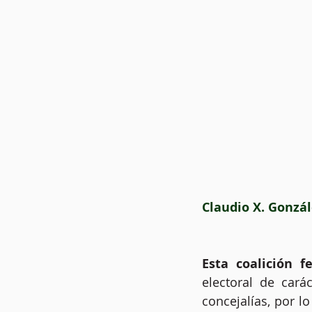
Claudio X. Gonzál
Esta coalición f
electoral de cará
concejalías, por l