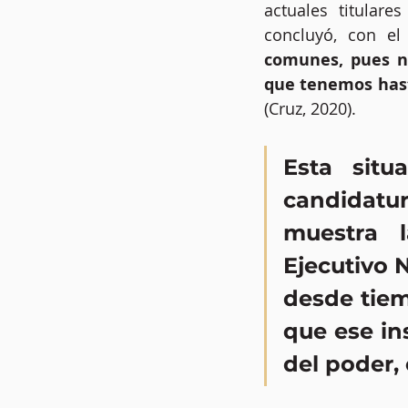
actuales titulare
concluyó, con el
comunes, pues no
que tenemos hasta
(Cruz, 2020).
Esta situ
candidatur
muestra l
Ejecutivo 
desde tiem
que ese ins
del poder,