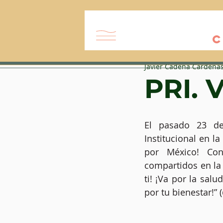
C
Javier Cadena Cárdena
PRI. 
El pasado 23 de 
Institucional en l
por México! Con
compartidos en la q
ti! ¡Va por la salu
por tu bienestar!” 