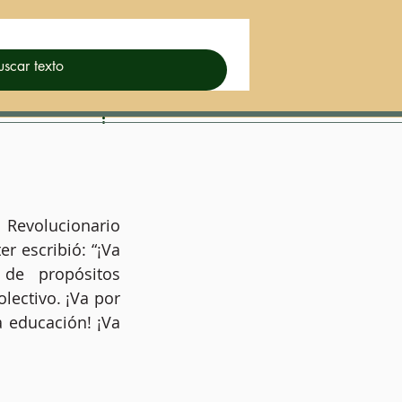
evolucionario 
 escribió: “¡Va 
e propósitos 
lectivo. ¡Va por 
a educación! ¡Va 