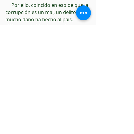
     Por ello, coincido en eso de que la 
corrupción es un mal, un delito, que 
mucho daño ha hecho al país.
 Y la corrupción, junto a la 
delincuencia organizada, 
conformó un caldo de cultivo para 
el imperio de la desconfianza, la 
impunidad y la inseguridad 
pública,
 que durante muchos años 
ha imperado a lo largo y ancho del 
territorio nacional.
     Por este motivo, 
se dice desde los 
espacios gubernamentales, 
actualmente se han emprendido 
acciones legislativas y de políticas 
públicas, encaminadas al combate 
y erradicación de la corrupción
 y 